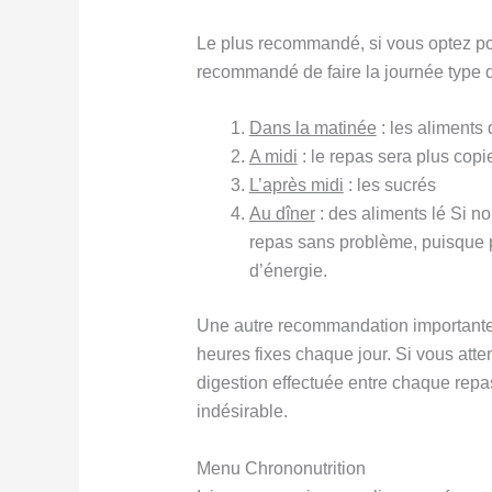
Le plus recommandé, si vous optez pou
recommandé de faire la journée type d
Dans la matiné
e
: les aliments 
A midi
: le repas sera plus copi
L’après midi
: les sucrés
Au dî
ner
: des aliments lé Si n
repas sans problème, puisque 
d’énergie.
Une autre recommandation importante e
heures fixes chaque jour. Si vous atte
digestion effectuée entre chaque repas
indésirable.
Menu Chrononutrition