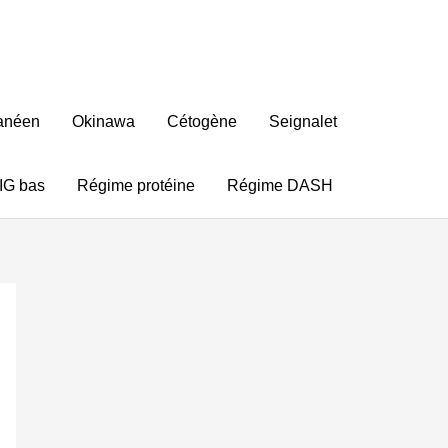
ranéen
Okinawa
Cétogène
Seignalet
IG bas
Régime protéine
Régime DASH