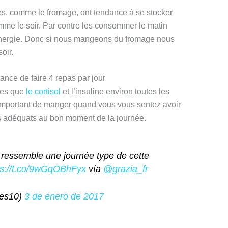
sses, comme le fromage, ont tendance à se stocker
mme le soir. Par contre les consommer le matin
énergie. Donc si nous mangeons du fromage nous
oir.
ance de faire 4 repas par jour
les que
le cortisol
et l’insuline environ toutes les
 important de manger quand vous vous sentez avoir
ts adéquats au bon moment de la journée.
i ressemble une journée type de cette
ps://t.co/9wGqOBhFyx
vía
@grazia_fr
es10)
3 de enero de 2017