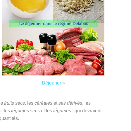
Déjeuner »
les
fruits secs
, les
c
éré
ales
et
ses dérivés
, les
s
, les
l
égumes
secs
et les
légumes
; qui devraient
uantités.