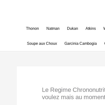
Aller
au
contenu
Thonon
Natman
Dukan
Atkins
Soupe aux Choux
Garcinia Cambogia
Le Regime Chrononutri
voulez mais au moment 