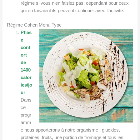
régime si vous n’en faisiez pas, cependant pour ceux
qui en faisaient ils peuvent continuer avec l’activité.
Régime Cohen Menu Type
Phas
e
conf
ort
de
1400
calor
ies/jo
ur
Dans
ce
progr
amm
e nous apporterons à notre organisme : glucides,
protéines, fruits, une portion de fromage et tous les