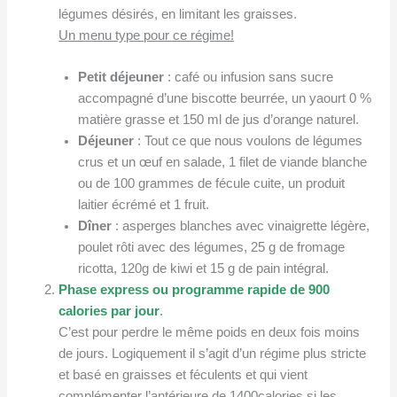
légumes désirés, en limitant les graisses.
Un
menu type pour ce régime!
Petit d
é
jeuner
: café ou infusion sans sucre
accompagné d’une biscotte beurrée, un yaourt 0 %
matière grasse et 150 ml de jus d’orange naturel.
Déjeuner
: Tout ce que nous voulons de légumes
crus et un œuf en salade, 1 filet de viande blanche
ou de 100 grammes de fécule cuite, un produit
laitier écrémé et 1 fruit.
Dî
ner
: asperges blanches avec vinaigrette légère,
poulet rôti avec des légumes, 25 g de fromage
ricotta, 120g de kiwi et 15 g de pain intégral.
Phase express ou programme rapide de 900
calories par jour
.
C’est pour perdre le même poids en deux fois moins
de jours. Logiquement il s’agit d’un régime plus stricte
et basé en graisses et féculents et qui vient
complémenter l’antérieure de 1400calories si les