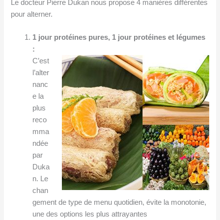
Le docteur Pierre Dukan nous propose 4 manières différentes
pour alterner.
1 jour protéines pures, 1 jour protéines et légumes
:
C’est
l’alter
nanc
e la
plus
reco
mma
ndée
par
Duka
n. Le
chan
gement de type de menu quotidien, évite la monotonie,
une des options les plus attrayantes