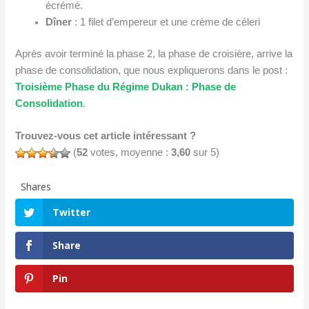
écrémé.
Dîner
: 1 filet d’empereur et une crème de céleri
Après avoir terminé la phase 2, la phase de croisière, arrive la
phase de consolidation, que nous expliquerons dans le post :
Troisième
P
hase du
R
égime Dukan : Phase de
C
onsolidation
.
Trouvez-vous cet article intéressant ?
(
52
votes, moyenne :
3,60
sur 5)
Shares
Twitter
Share
Pin